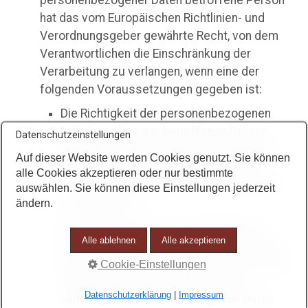
hat das vom Europäischen Richtlinien- und
Verordnungsgeber gewährte Recht, von dem
Verantwortlichen die Einschränkung der
Verarbeitung zu verlangen, wenn eine der
folgenden Voraussetzungen gegeben ist:
Die Richtigkeit der personenbezogenen
Daten wird von der betroffenen Person
Datenschutzeinstellungen
bestritten, und zwar für eine Dauer, die es
Auf dieser Website werden Cookies genutzt. Sie können
dem Verantwortlichen ermöglicht, die
alle Cookies akzeptieren oder nur bestimmte
Richtigkeit der personenbezogenen Daten
auswählen. Sie können diese Einstellungen jederzeit
zu überprüfen.
ändern.
Die Verarbeitung ist unrechtmäßig, die
Alle ablehnen
Alle akzeptieren
betroffene Person lehnt die Löschung der
personenbezogenen Daten ab und verlangt
Cookie-Einstellungen
stattdessen die Einschränkung der
Datenschutzerklärung
|
Impressum
Nutzung der personenbezogenen Daten.